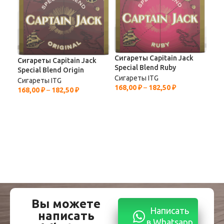
Сигареты Capitain Jack
Сигареты Capitain Jack
Special Blend Ruby
Special Blend Origin
Сиг
Сигареты ITG
Сигареты ITG
Blu
168,00
₽
–
182,50
₽
168,00
₽
–
182,50
₽
Сиг
173
Вы можете
Написать
написать
в Whatsapp