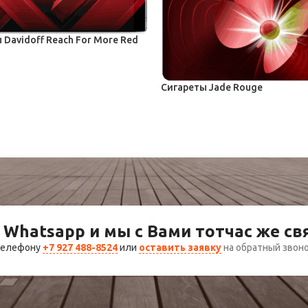
 Davidoff Reach For More Red
 ITG
–
177,50
₽
Сигареты Jade Rouge
Сигареты ITG
143,00
₽
–
168,00
₽
 Whatsapp и мы с Вами тотчас же с
 телефону
+7 927 488-8524
или
оставить заявку
на обратный звон