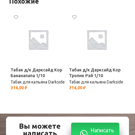
Похожие
Табак д/к Дарксайд Кор
Табак д/к Дарксайд Кор
Таб
Бананапапа 1/10
Тропик Рэй 1/10
Аму
Табак для кальяна Darkside
Табак для кальяна Darkside
Таб
314,00
₽
314,00
₽
292
Вы можете
Написать
написать