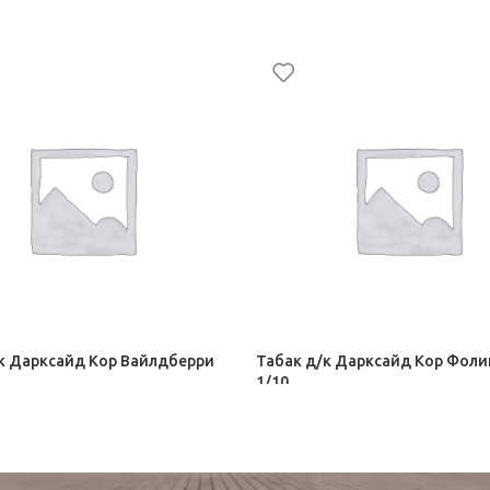
к Дарксайд Кор Вайлдберри
Табак д/к Дарксайд Кор Фоли
1/10
 кальяна Darkside
Табак для кальяна Darkside
314,00
₽