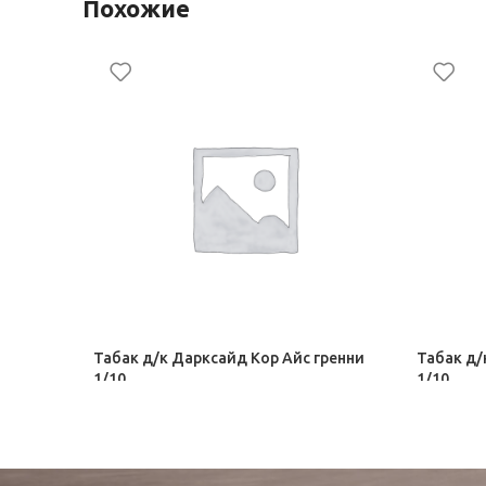
Похожие
Табак д/к Дарксайд Кор Айс гренни
Табак д/
1/10
1/10
Табак для кальяна Darkside
Табак для
314,00
₽
314,00
₽