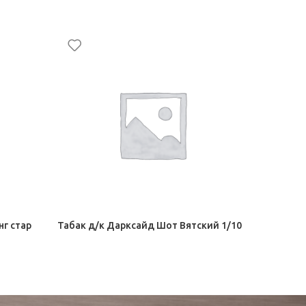
нг стар
Табак д/к Дарксайд Шот Вятский 1/10
Табак д/
1/10
Табак для кальяна Darkside
Табак для
292,50
₽
292,50
₽