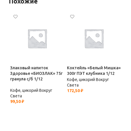
Похожие
Злаковый напиток
Коктейль «Белый Мишка»
Коф
Здоровье «БИОЗЛАК» 75г
300г ПЭТ клубника 1/12
CHE
гранула с/б 1/12
виш
Кофе, цикорий Вокруг
Света
Кофе, цикорий Вокруг
Коф
172,50
₽
Света
Све
99,50
₽
209