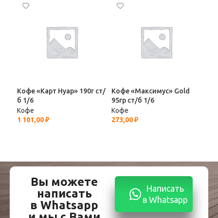
Кофе «Карт Нуар» 190г ст/
Кофе «Максимус» Gold
Коф
б 1/6
95гр ст/б 1/6
190
Кофе
Кофе
Ко
1 101,00
₽
273,00
₽
691
Вы можете
Написать
написать
в Whatsapp
в Whatsapp
и мы с Вами