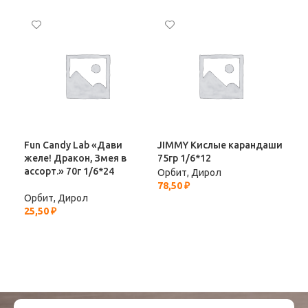
Ди
кок
Орб
25,
Fun Candy Lab «Дави
JIMMY Кислые карандаши
желе! Дракон, Змея в
75гр 1/6*12
ассорт.» 70г 1/6*24
Орбит, Дирол
78,50
₽
Орбит, Дирол
25,50
₽