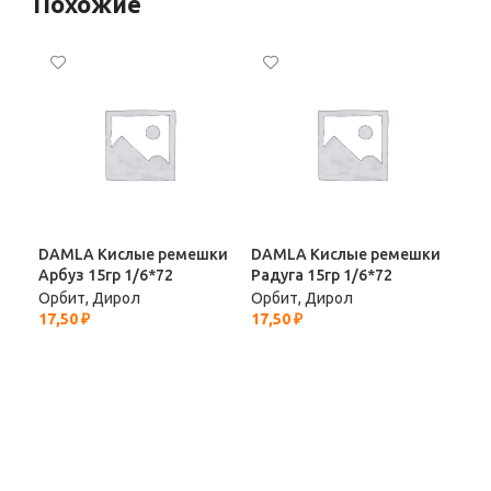
Похожие
DAMLA Кислые ремешки
DAMLA Кислые ремешки
Fun
Арбуз 15гр 1/6*72
Радуга 15гр 1/6*72
«Ду
1/1
Орбит, Дирол
Орбит, Дирол
17,50
₽
17,50
₽
Орб
17,