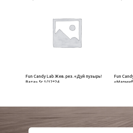
Fun Candy Lab Жев. рез. «Дуй пузырь!
Fun Cand
Вата» 5г 1/12*24
«Мармибу
Орбит, Дирол
Орбит, Д
17,50
₽
49,00
₽