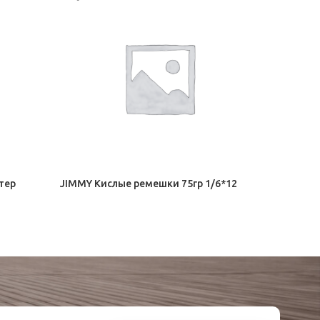
Дирол ар
Орбит, Д
25,00
₽
тер
JIMMY Кислые ремешки 75гр 1/6*12
Орбит, Дирол
78,50
₽