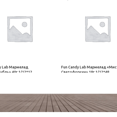
y Lab Мармелад
Fun Candy Lab Мармелад «Мис
бль» 40г 1/12*12
Светофоркин» 18г 1/12*48
ирол
Орбит, Дирол
18,00
₽