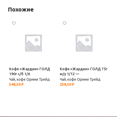
Похожие
Кофе «Жардин» ГОЛД
Кофе «Жардин» ГОЛД 75г
Ко
190г с/б 1/6
м/у 1/12 —
95г
Чай, кофе Орими Трейд
Чай, кофе Орими Трейд
Чай
548,50
₽
258,50
₽
297