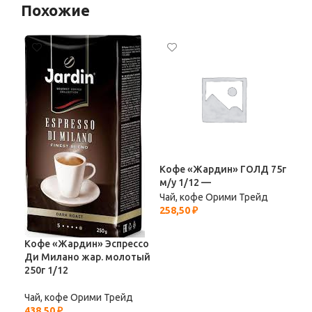
Похожие
Кофе «Жардин» ГОЛД 75г
Коф
м/у 1/12 —
с/б
Чай, кофе Орими Трейд
Чай
258,50
₽
297
Кофе «Жардин» Эспрессо
Ди Милано жар. молотый
250г 1/12
Чай, кофе Орими Трейд
438,50
₽