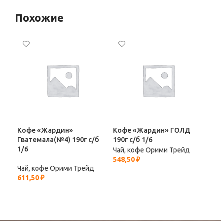
Похожие
Кофе «Жардин»
Кофе «Жардин» ГОЛД
Ко
Гватемала(№4) 190г с/б
190г с/б 1/6
95г
1/6
Чай, кофе Орими Трейд
Чай
548,50
₽
297
Чай, кофе Орими Трейд
611,50
₽