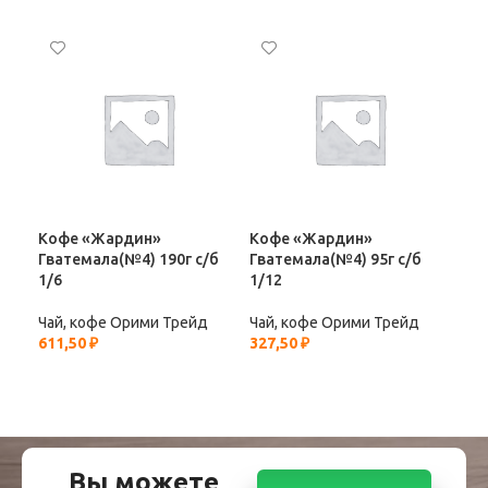
Кофе «Жардин»
Кофе «Жардин»
Ко
Гватемала(№4) 190г с/б
Гватемала(№4) 95г с/б
Кен
1/6
1/12
Чай
327
Чай, кофе Орими Трейд
Чай, кофе Орими Трейд
611,50
₽
327,50
₽
Вы можете