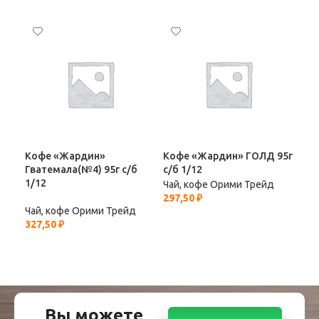
Кофе «Жардин»
Кофе «Жардин» ГОЛД 95г
Коф
Гватемала(№4) 95г с/б
с/б 1/12
Кар
1/12
Чай, кофе Орими Трейд
Чай
297,50
₽
12,
Чай, кофе Орими Трейд
327,50
₽
Вы можете