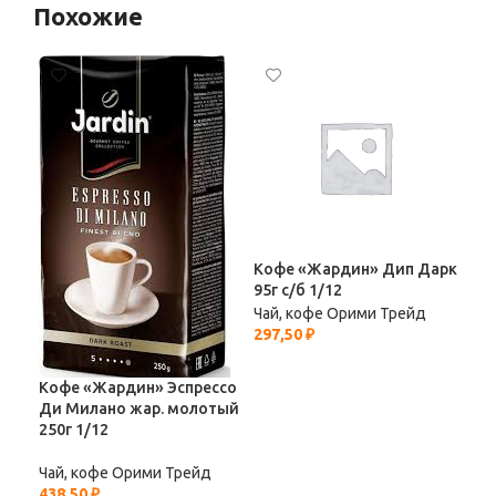
Похожие
Кофе «Жардин» Дип Дарк
Ко
95г с/б 1/12
Кен
Чай, кофе Орими Трейд
Чай
297,50
₽
327
Кофе «Жардин» Эспрессо
Ди Милано жар. молотый
250г 1/12
Чай, кофе Орими Трейд
438,50
₽