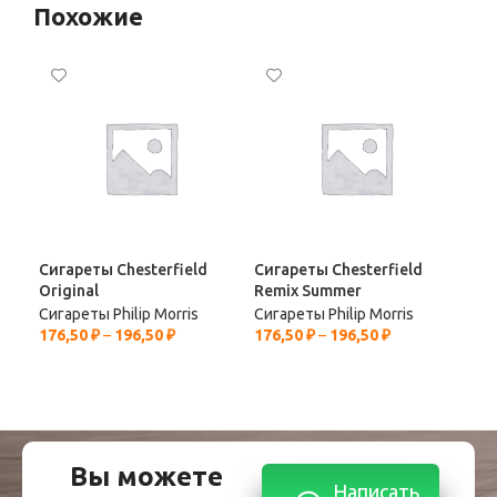
Похожие
Сигареты Chesterfield
Сигареты Chesterfield
Сиг
Original
Remix Summer
Sel
Сигареты Philip Morris
Сигареты Philip Morris
Сиг
176,50
₽
–
196,50
₽
176,50
₽
–
196,50
₽
176
Вы можете
Написать