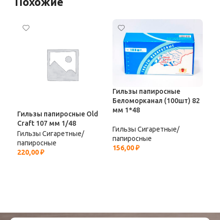
Похожие
Гильзы папиросные
Беломорканал (100шт) 82
мм 1*48
Гильзы папиросные Old
Гил
Craft 107 мм 1/48
тел
Гильзы Сигаретные/
Гильзы Сигаретные/
Гил
папиросные
папиросные
пап
156,00
₽
220,00
₽
38,