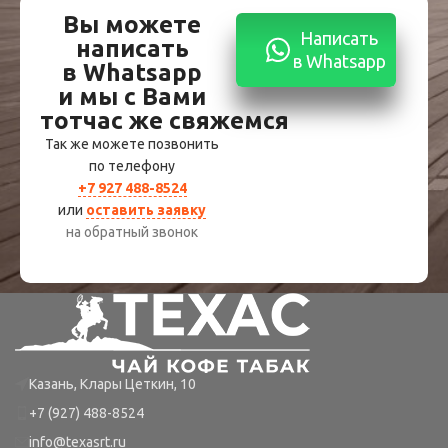
Вы можете
Написать
написать
в Whatsapp
в Whatsapp
и мы с Вами
тотчас же свяжемся
Так же можете позвонить
по телефону
+7 927 488-8524
или
оставить заявку
на обратный звонок
Казань, Клары Цеткин, 10
+7 (927) 488-8524
info@texasrt.ru