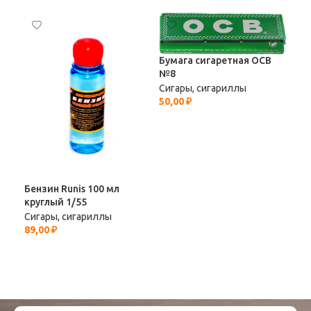
Бумага сигаретная OCB
№8
Сигары, сигариллы
50,00
₽
Бум
Smo
Сиг
28,
Бензин Runis 100 мл
круглый 1/55
Сигары, сигариллы
89,00
₽