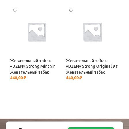
Жевательный табак
Жевательный табак
Же
«DZEN» Strong Mint 9 г
«DZEN» Strong Original 9 г
«HU
аро
Жевательный табак
Жевательный табак
(Ме
440,00
₽
440,00
₽
Жев
407