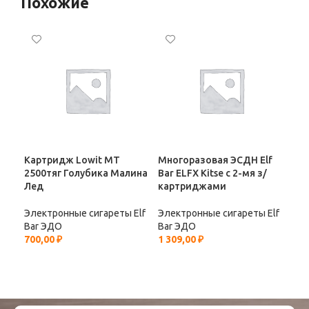
Похожие
Картридж Lowit МТ
Многоразовая ЭСДН Elf
Мно
2500тяг Голубика Малина
Bar ELFX Kitse с 2-мя з/
Bar
Лед
картриджами
ка
Электронные сигареты Elf
Электронные сигареты Elf
Эле
Bar ЭДО
Bar ЭДО
Bar
700,00
₽
1 309,00
₽
2 2