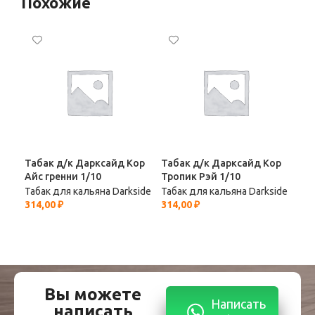
Похожие
Табак д/к Дарксайд Кор
Табак д/к Дарксайд Кор
Таб
Айс гренни 1/10
Тропик Рэй 1/10
Алт
Табак для кальяна Darkside
Табак для кальяна Darkside
Таб
314,00
₽
314,00
₽
292
Вы можете
Написать
написать