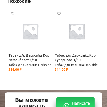
Похожие
Табак д/к Дарксайд Кор
Табак д/к Дарксайд Кор
Таб
Лемонбласт 1/10
СуперНова 1/10
Тро
Табак для кальяна Darkside
Табак для кальяна Darkside
Таб
314,00
₽
314,00
₽
314
Вы можете
Написать
написать