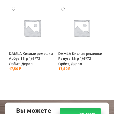
DAMLA Кислые ремешки
DAMLA Кислые ремешки
Fun
Арбуз 15гр 1/6*72
Радуга 15гр 1/6*72
«Ду
1/1
Орбит, Дирол
Орбит, Дирол
17,50
₽
17,50
₽
Орб
17,
Вы можете