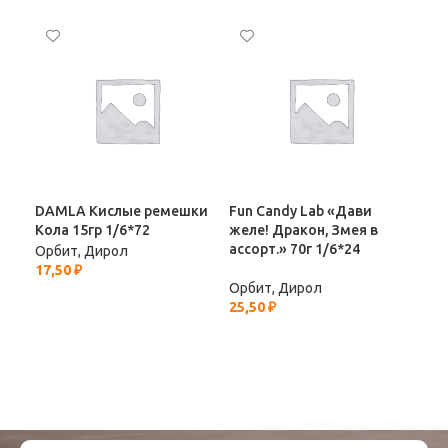
DAMLA Кислые ремешки
Fun Candy Lab «Дави
Fun
Кола 15гр 1/6*72
желе! Дракон, Змея в
«Ли
ассорт.» 70г 1/6*24
Бан
Орбит, Дирол
17,50
₽
Орбит, Дирол
Орб
25,50
₽
12,