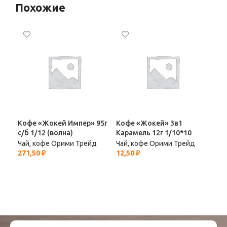
Похожие
Кофе «Жокей Импер» 95г
Кофе «Жокей» 3в1
Ко
с/б 1/12 (волна)
Карамель 12г 1/10*10
Кла
зер
Чай, кофе Орими Трейд
Чай, кофе Орими Трейд
271,50
₽
12,50
₽
Чай
384