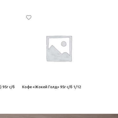
 95г с/б
Кофе «Жокей Голд» 95г с/б 1/12
Кофе «Жо
Чай, кофе Орими Трейд
Чай, коф
271,50
₽
379,00
₽