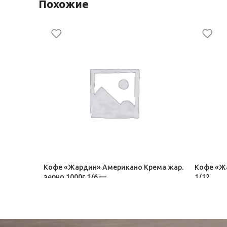
Похожие
Кофе «Жардин» Американо Крема жар.
Кофе «Жа
зерно 1000г 1/6 —
1/12
Чай, кофе Орими Трейд
Чай, коф
1 359,50
₽
327,50
₽