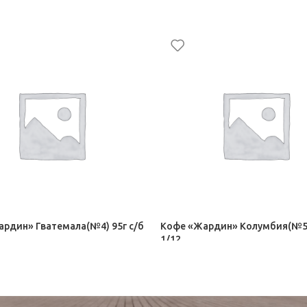
рдин» Гватемала(№4) 95г с/б
Кофе «Жардин» Колумбия(№5)
1/12
е Орими Трейд
Чай, кофе Орими Трейд
327,50
₽