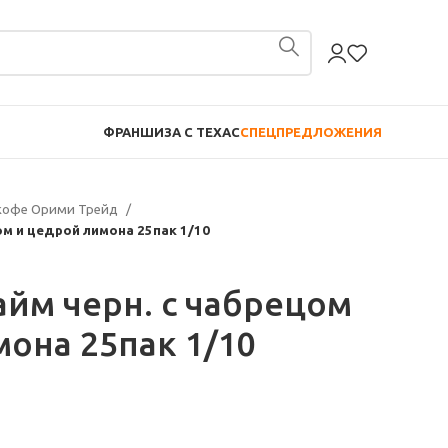
ФРАНШИЗА С TEXAC
СПЕЦПРЕДЛОЖЕНИЯ
 кофе Орими Трейд
ом и цедрой лимона 25пак 1/10
айм черн. с чабрецом
она 25пак 1/10