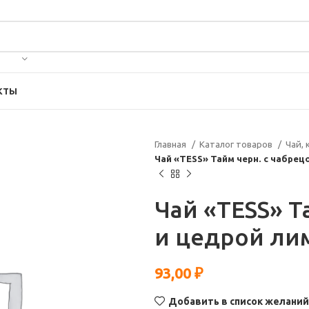
КТЫ
Главная
Каталог товаров
Чай,
Чай «TESS» Тайм черн. с чабрец
Чай «TESS» Т
и цедрой лим
93,00
₽
Добавить в список желаний