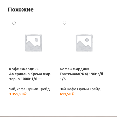
Похожие
Кофе «Жардин»
Кофе «Жардин»
Ко
Американо Крема жар.
Гватемала(№4) 190г с/б
190
зерно 1000г 1/6 —
1/6
Чай
548
Чай, кофе Орими Трейд
Чай, кофе Орими Трейд
1 359,50
₽
611,50
₽