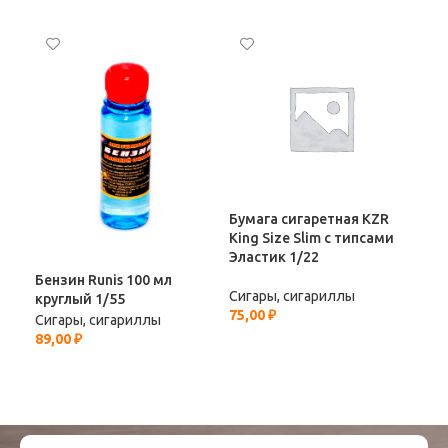
Бумага сигаретная KZR
Ма
King Size Slim с типсами
Ame
Эластик 1/22
1/5
Бензин Runis 100 мл
Сигары, сигариллы
Сиг
круглый 1/55
75,00
₽
638
Сигары, сигариллы
89,00
₽