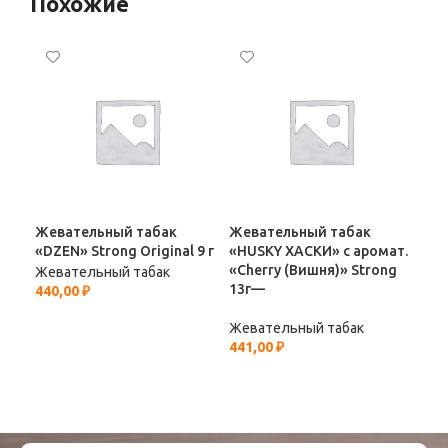
Похожие
Жевательный табак
Жевательный табак
Же
«DZEN» Strong Original 9 г
«HUSKY ХАСКИ» с аромат.
«MI
«Cherry (Вишня)» Strong
Жевательный табак
Жев
13г—
440,00
₽
395
Жевательный табак
441,00
₽