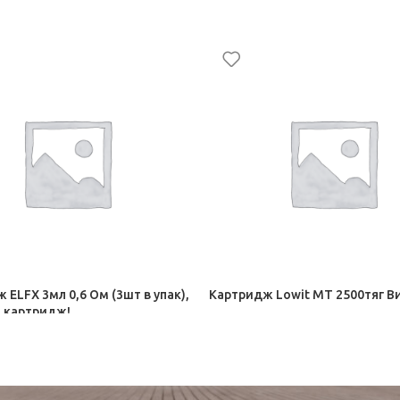
 ELFX 3мл 0,6 Ом (3шт в упак),
Картридж Lowit МТ 2500тяг В
1 картридж!
ные сигареты Elf Bar ЭДО
Электронные сигареты Elf Bar 
820,00
₽