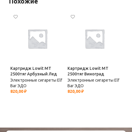
Похожие
Картридж Lowit МТ
Картридж Lowit МТ
Кар
2500тяг Арбузный Лед
2500тяг Виноград
250
Ле
Электронные сигареты Elf
Электронные сигареты Elf
Bar ЭДО
Bar ЭДО
Эле
820,00
₽
820,00
₽
Bar
700